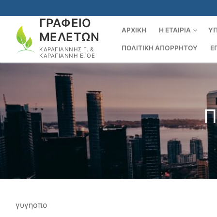
Μετάβαση
στο
ΓΡΑΦΕΙΟ
περιεχόμενο
ΑΡΧΙΚΉ
Η ΕΤΑΙΡΊΑ
ΥΠ
ΜΕΛΕΤΩΝ
ΠΟΛΙΤΙΚΉ ΑΠΟΡΡΉΤΟΥ
Ε
ΚΑΡΑΓΙΑΝΝΗΣ Γ. &
ΚΑΡΑΓΙΑΝΝΗ Ε. ΟΕ
Π
γυγηοπο