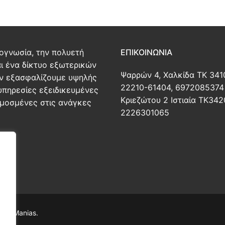
ογνωσία, την πολυετή
ΕΠΙΚΟΙΝΩΝΊΑ
αι ένα δίκτυο εξωτερικών
Ψαρρών 4, Χαλκίδα ΤΚ 341
ν εξασφαλίζουμε υψηλής
22210-61404, 6972085374
υπηρεσίες εξειδικευμένες
Κριεζώτου 2 Ιστιαία ΤΚ342
μοσμένες στις ανάγκες
2226301065
ris Manias.