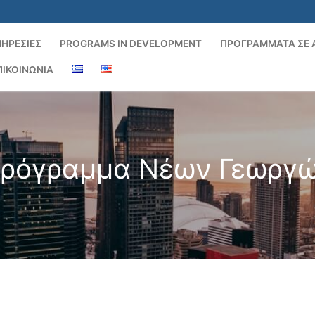
ΗΡΕΣΊΕΣ
PROGRAMS IN DEVELOPMENT
ΠΡΟΓΡΆΜΜΑΤΑ ΣΕ
ΠΙΚΟΙΝΩΝΊΑ
ρόγραμμα Νέων Γεωργ