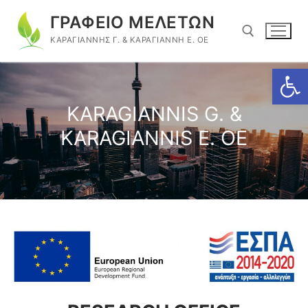
Skip
ΓΡΑΦΕΙΟ ΜΕΛΕΤΩΝ
to
ΚΑΡΑΓΙΑΝΝΗΣ Γ. & ΚΑΡΑΓΙΑΝΝΗ Ε. ΟΕ
content
Open
Search for:
KARAGIANNIS G. &
KARAGIANNIS E. OE