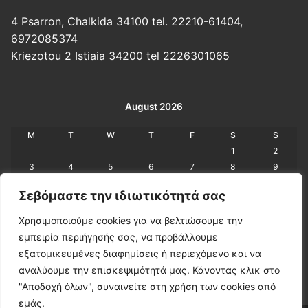
4 Psarron, Chalkida 34100 tel. 22210-61404,
6972085374
Kriezotou 2 Istiaia 34200 tel 2226301065
August 2026
M
T
W
T
F
S
S
1
2
3
4
5
6
7
8
9
10
11
12
13
14
15
16
Σεβόμαστε την ιδιωτικότητά σας
17
18
19
20
21
22
23
24
25
26
27
28
29
30
Χρησιμοποιούμε cookies για να βελτιώσουμε την
31
εμπειρία περιήγησής σας, να προβάλλουμε
εξατομικευμένες διαφημίσεις ή περιεχόμενο και να
αναλύουμε την επισκεψιμότητά μας. Κάνοντας κλικ στο
"Αποδοχή όλων", συναινείτε στη χρήση των cookies από
εμάς.